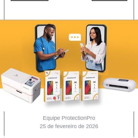
Equipe ProtectionPro
25 de fevereiro de 2026
Todos
Produtos
ProTips
Inovações
Notícia