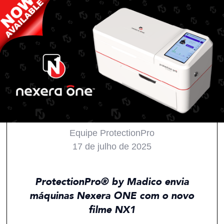
Equipe ProtectionPro
17 de julho de 2025
Todos
Notícias
Produtos
Inovações
ProtectionPro® by Madico envia
máquinas Nexera ONE com o novo
filme NX1